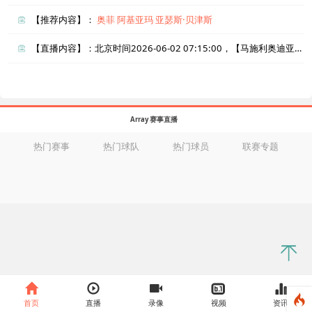
【推荐内容】：
奥菲
阿基亚玛
亚瑟斯·贝津斯
【直播内容】：北京时间2026-06-02 07:15:00，【马施利奥迪亚斯vs阿祖里兹FC】直播准时在线播放，喜欢看比赛的朋友可以提前收藏本页面以免错过直播。盈点直播网_足球直播还为您在本页面索引了相关直播、马施利奥迪亚斯直播、阿祖里兹FC直播的近期比赛列表以及两队历史交锋、两队赛程。
Array 赛事直播
热门赛事
热门球队
热门球员
联赛专题
首页
直播
录像
视频
资讯