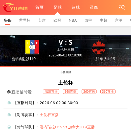
首页
足球
篮球
录像
头条
世界杯
英超
欧冠
NBA
西甲
中超
意甲
V : S
土伦杯直播
2026-06-02 00:30:00
委内瑞拉U19
加拿大U19
比赛直播
土伦杯
直播信号源
高清直播
360直播
360直播
360直播
【直播时间】：2026-06-02 00:30:00
【对阵赛事】：
土伦杯直播
【对阵球队】：
委内瑞拉U19 vs 加拿大U19直播