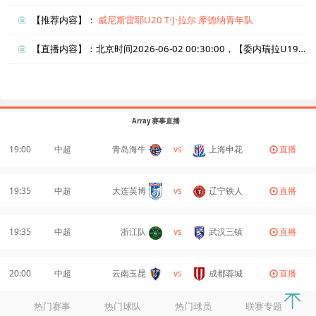
【推荐内容】：
威尼斯雷耶U20
T·J·拉尔
摩德纳青年队
【直播内容】：北京时间2026-06-02 00:30:00，【委内瑞拉U19vs加拿大U19】直播准时在线播放，喜欢看比赛的朋友可以提前收藏本页面以免错过直播。盈点直播网_足球直播还为您在本页面索引了相关直播、委内瑞拉U19直播、加拿大U19直播的近期比赛列表以及两队历史交锋、两队赛程。
Array 赛事直播
19:00
中超
青岛海牛
vs
上海申花
直播
19:35
中超
大连英博
vs
辽宁铁人
直播
19:35
中超
浙江队
vs
武汉三镇
直播
20:00
中超
云南玉昆
vs
成都蓉城
直播
热门赛事
热门球队
热门球员
联赛专题