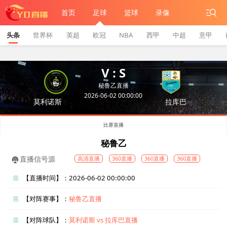
首页
足球
篮球
录像
头条
世界杯
英超
欧冠
NBA
西甲
中超
意甲
V : S
秘鲁乙直播
2026-06-02 00:00:00
莫利诺斯
拉库巴
比赛直播
秘鲁乙
直播信号源
高清直播
360直播
360直播
360直播
【直播时间】：2026-06-02 00:00:00
【对阵赛事】：
秘鲁乙直播
【对阵球队】：
莫利诺斯 vs 拉库巴直播