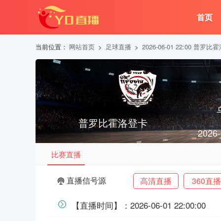
首页
当前位置：
网站首页
>
足球直播
>
2026-06-01 22:00 
普罗比霍洛登卡
2026-
比赛直播
直播信号源
高清直播
360直播
【直播时间】：2026-06-01 22:00:00