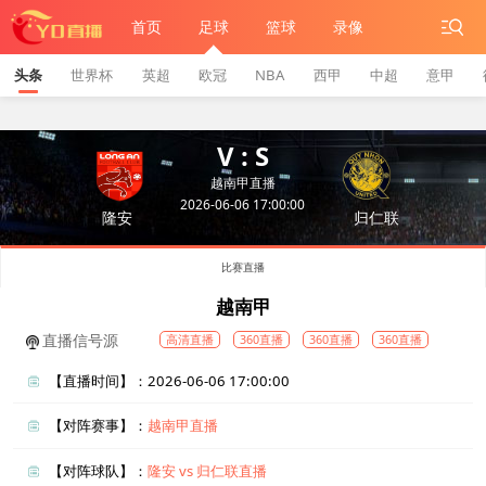
首页
足球
篮球
录像
头条
世界杯
英超
欧冠
NBA
西甲
中超
意甲
V : S
越南甲直播
2026-06-06 17:00:00
隆安
归仁联
比赛直播
越南甲
直播信号源
高清直播
360直播
360直播
360直播
【直播时间】：2026-06-06 17:00:00
【对阵赛事】：
越南甲直播
【对阵球队】：
隆安 vs 归仁联直播