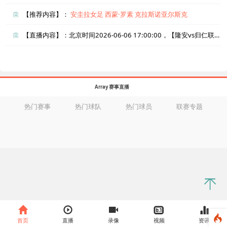
【推荐内容】：
安圭拉女足
西蒙·罗素
克拉斯诺亚尔斯克
【直播内容】：北京时间2026-06-06 17:00:00，【隆安vs归仁联】直播准时在线播放，喜欢看比赛的朋友可以提前收藏本页面以免错过直播。盈点直播网_足球直播还为您在本页面索引了相关直播、隆安直播、归仁联直播的近期比赛列表以及两队历史交锋、两队赛程。
Array 赛事直播
热门赛事
热门球队
热门球员
联赛专题
首页
直播
录像
视频
资讯