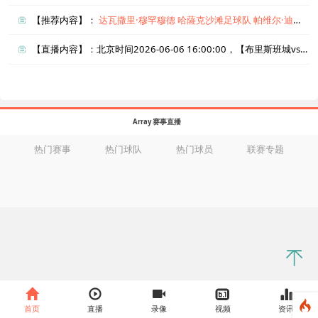
【推荐内容】：
达瓦撒里·穆罕穆德
哈薩克沙滩足球队
帕维尔·迪奥伯德
【直播内容】：北京时间2026-06-06 16:00:00，【布里斯班城vs昆士兰狮队】直播准时在线播放，喜欢看比赛的朋友可以提前收藏本页面以免错过直播。盈点直播网_足球直播还为您在本页面索引了相关直播、布里斯班城直播、昆士兰狮队直播的近期比赛列表以及两队历史交锋、两队赛程。
Array 赛事直播
热门赛事
热门球队
热门球员
联赛专题
首页
直播
录像
视频
资讯