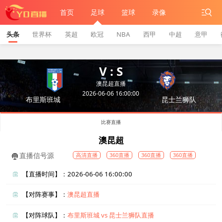
首页
足球
篮球
录像
头条
世界杯
英超
欧冠
NBA
西甲
中超
意甲
V : S
澳昆超直播
2026-06-06 16:00:00
布里斯班城
昆士兰狮队
比赛直播
澳昆超
直播信号源
高清直播
360直播
360直播
360直播
【直播时间】：2026-06-06 16:00:00
【对阵赛事】：
澳昆超直播
【对阵球队】：
布里斯班城 vs 昆士兰狮队直播