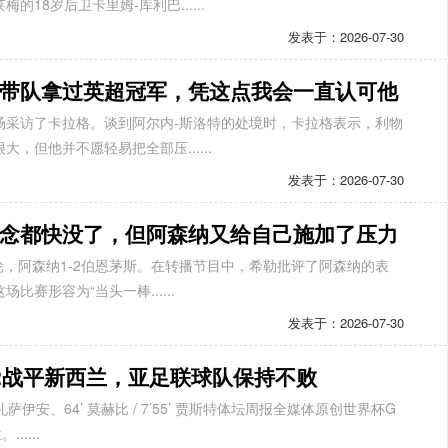
18岁后卫卡里姆-库利巴......
发表于：2026-07-30
带队拿过英超冠军，凭这点我会一直认可他
场采访了卡拉格。谈到阿尔内-斯洛特的处境时，卡拉格表示，利物
，但他并不愿轻易把全部压......
发表于：2026-07-30
念都快没了，但阿森纳又给自己施加了压力
2轮，阿森纳1-2伯恩茅斯。在转播节目中，希勒批评了阿森纳的表
赛形容为“当头一棒......
发表于：2026-07-30
2战平新西兰，亚足联球队保持不败
礼萨伊安、64’ 莫赫比 / 7’55’ 贾斯特体坛周报全媒体原创世界杯G
....