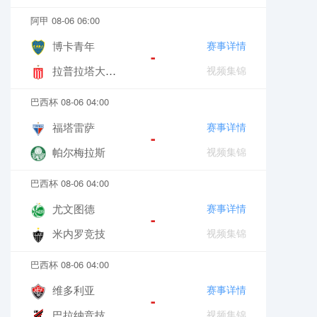
阿甲 08-06 06:00
博卡青年
赛事详情
-
拉普拉塔大学生
视频集锦
巴西杯 08-06 04:00
福塔雷萨
赛事详情
-
帕尔梅拉斯
视频集锦
巴西杯 08-06 04:00
尤文图德
赛事详情
-
米内罗竞技
视频集锦
巴西杯 08-06 04:00
维多利亚
赛事详情
-
巴拉纳竞技
视频集锦