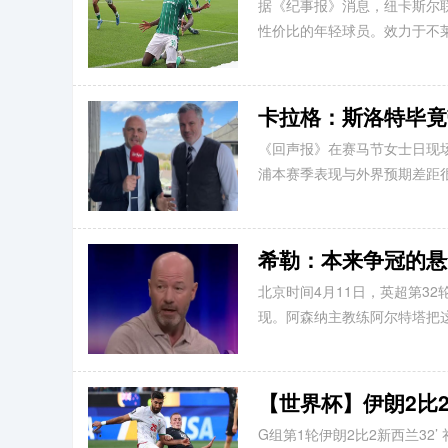
欧
据《纪事报》消息，纽卡斯尔
性价比的年轻球员。效力于不莱梅的
卡拉格：斯洛特毕竟
《回声报》在赛马节女士日现
浦本赛季表现与外界预期差距很大
希勒：本来争冠的悬
北京时间4月11日，英超第3
现。阿森纳主教练阿尔特塔把这场比
【世界杯】伊朗2比
G组第1轮伊朗2比2新西兰32’ 