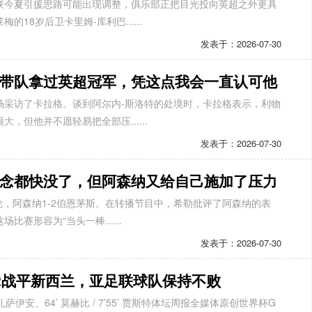
联今夏引援思路可能出现调整，俱乐部正把目光投向英超之外更具
18岁后卫卡里姆-库利巴......
发表于：2026-07-30
带队拿过英超冠军，凭这点我会一直认可他
场采访了卡拉格。谈到阿尔内-斯洛特的处境时，卡拉格表示，利物
，但他并不愿轻易把全部压......
发表于：2026-07-30
念都快没了，但阿森纳又给自己施加了压力
2轮，阿森纳1-2伯恩茅斯。在转播节目中，希勒批评了阿森纳的表
赛形容为“当头一棒......
发表于：2026-07-30
2战平新西兰，亚足联球队保持不败
礼萨伊安、64’ 莫赫比 / 7’55’ 贾斯特体坛周报全媒体原创世界杯G