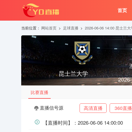
首页
当前位置：
网站首页
>
足球直播
>
2026-06-06 14:00 
昆士兰大学
2026-
比赛直播
直播信号源
高清直播
360直播
【直播时间】：2026-06-06 14:00:00