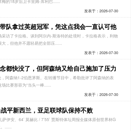
18岁后卫卡里姆-库利巴......
发表于：2026-07-30
带队拿过英超冠军，凭这点我会一直认可他
场采访了卡拉格。谈到阿尔内-斯洛特的处境时，卡拉格表示，利物
，但他并不愿轻易把全部压......
发表于：2026-07-30
念都快没了，但阿森纳又给自己施加了压力
2轮，阿森纳1-2伯恩茅斯。在转播节目中，希勒批评了阿森纳的表
赛形容为“当头一棒......
发表于：2026-07-30
2战平新西兰，亚足联球队保持不败
礼萨伊安、64’ 莫赫比 / 7’55’ 贾斯特体坛周报全媒体原创世界杯G
....