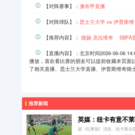
【对阵赛事】：
澳布甲直播
【对阵球队】：
昆士兰大学 vs 伊普斯
【推荐内容】：
德扬·克拉维奇
SBF
【直播内容】：北京时间2026-06-06 
播放，喜欢看比赛的朋友可以提前收藏本页面
了相关直播、昆士兰大学直播、伊普斯维奇骑
推荐新闻
英媒：纽卡有意不莱
欧
据《纪事报》消息，纽卡斯尔