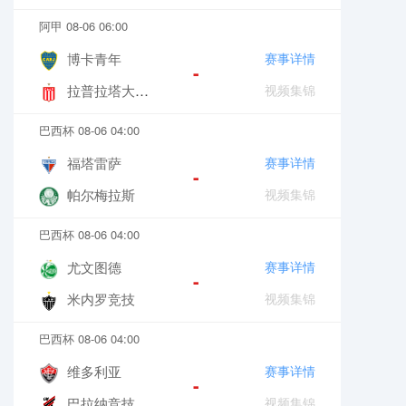
阿甲 08-06 06:00
博卡青年
赛事详情
-
拉普拉塔大学生
视频集锦
巴西杯 08-06 04:00
福塔雷萨
赛事详情
-
帕尔梅拉斯
视频集锦
巴西杯 08-06 04:00
尤文图德
赛事详情
-
米内罗竞技
视频集锦
巴西杯 08-06 04:00
维多利亚
赛事详情
-
巴拉纳竞技
视频集锦