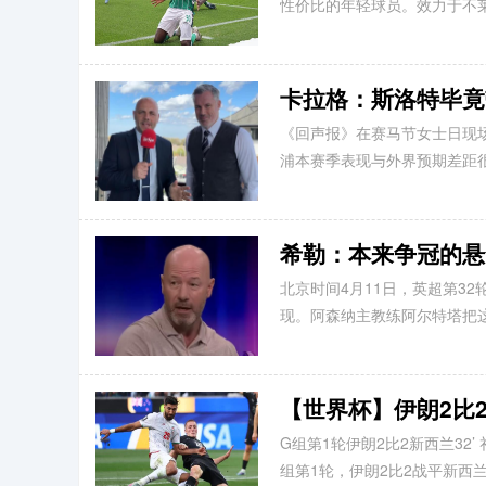
性价比的年轻球员。效力于不莱梅的
卡拉格：斯洛特毕竟
《回声报》在赛马节女士日现
浦本赛季表现与外界预期差距很大
希勒：本来争冠的悬
北京时间4月11日，英超第3
现。阿森纳主教练阿尔特塔把这场比
【世界杯】伊朗2比
G组第1轮伊朗2比2新西兰32’ 
组第1轮，伊朗2比2战平新西兰。..