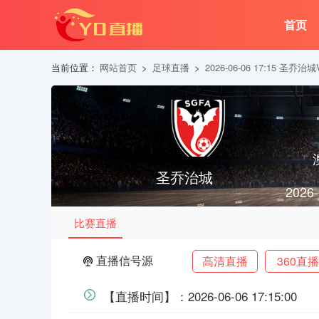
首页
当前位置：
网站首页
>
足球直播
>
2026-06-06 17:15 圣
圣乔治城
2026-
比赛直播
直播信号源
高清直播
360直播
【直播时间】：2026-06-06 17:15:00