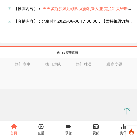
【推荐内容】：
巴巴多斯沙滩足球队
尤瑟利斯女篮
克拉科夫维斯拉女篮
【直播内容】：北京时间2026-06-06 17:00:00，【因特莱恩vs赫斯特维尔】直播准时在线播放，喜欢看比赛的朋友可以提前收藏本页面以免错过直播。盈点直播网_足球直播还为您在本页面索引了相关直播、因特莱恩直播、赫斯特维尔直播的近期比赛列表以及两队历史交锋、两队赛程。
Array 赛事直播
热门赛事
热门球队
热门球员
联赛专题
首页
直播
录像
视频
资讯